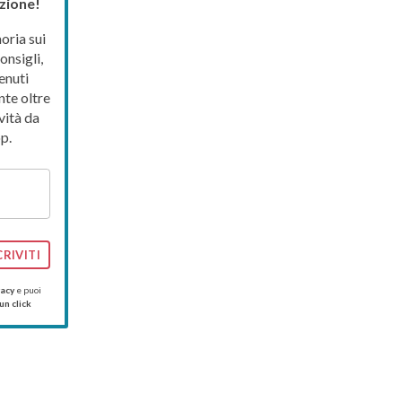
zione!
ria sui
onsigli,
enuti
nte oltre
vità da
p.
CRIVITI
vacy
e puoi
un click