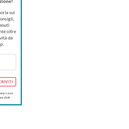
zione!
ria sui
onsigli,
enuti
nte oltre
vità da
p.
CRIVITI
vacy
e puoi
un click