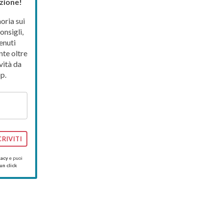
zione!
ria sui
onsigli,
enuti
nte oltre
vità da
p.
CRIVITI
vacy
e puoi
un click