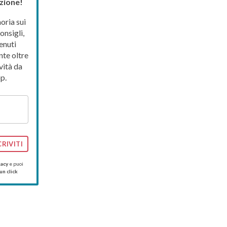
zione!
ria sui
onsigli,
enuti
nte oltre
vità da
p.
CRIVITI
vacy
e puoi
un click