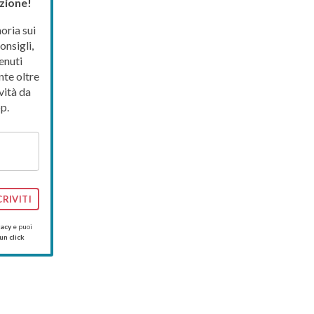
zione!
ria sui
onsigli,
enuti
nte oltre
vità da
p.
CRIVITI
vacy
e puoi
un click