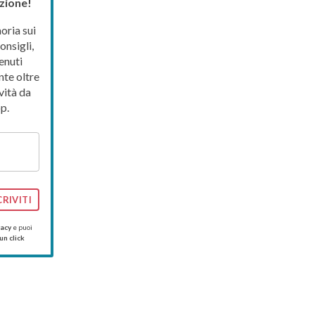
zione!
ria sui
onsigli,
enuti
nte oltre
vità da
p.
CRIVITI
vacy
e puoi
un click