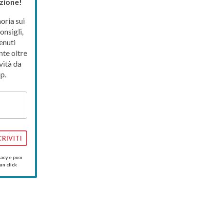
zione!
ria sui
onsigli,
enuti
nte oltre
vità da
p.
CRIVITI
vacy
e puoi
un click