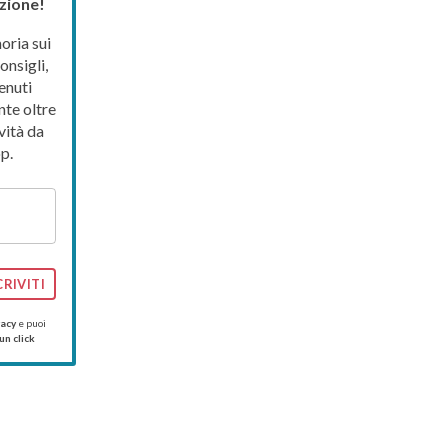
zione!
ria sui
onsigli,
enuti
nte oltre
vità da
p.
CRIVITI
vacy
e puoi
un click