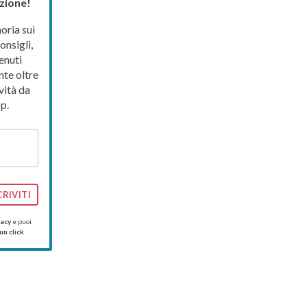
zione!
ria sui
onsigli,
enuti
nte oltre
vità da
p.
CRIVITI
vacy
e puoi
un click