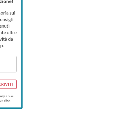
zione!
ria sui
onsigli,
enuti
nte oltre
vità da
p.
CRIVITI
vacy
e puoi
un click