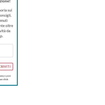
zione!
ria sui
onsigli,
enuti
nte oltre
vità da
p.
CRIVITI
vacy
e puoi
un click