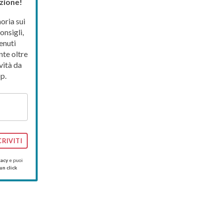
zione!
ria sui
onsigli,
enuti
nte oltre
vità da
p.
CRIVITI
vacy
e puoi
un click