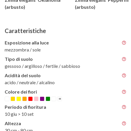
(arbusto)
(arbusto)
Caratteristiche
Esposizione alla luce
mezzombra / sole
Tipo di suolo
gessoso / argilloso / fertile / sabbioso
Acidità del suolo
acido / neutrale / alcalino
Colore dei fiori
M
Periodo di fioritura
10 giu > 10 set
Altezza
30 cm - 80 cm