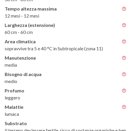
Tempo altezza massima
12 mesi - 12 mesi
Larghezza (estensione)
60 cm - 60 cm
Area climatica
sopravvive tra 5 e 40 °C in Subtropicale (zona 11)
Manutenzione
media
Bisogno di acqua
medio
Profumo
leggero
Malattie
lumaca
Substrato
Il terreno dev'essere fertile, ricco di sostanze organiche e ben