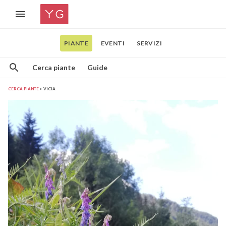
PIANTE
EVENTI
SERVIZI
Cerca piante
Guide
CERCA PIANTE
VICIA