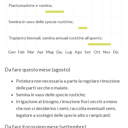
Piantumazione e semina;
Semina in vaso delle specie rustiche;
Trapianto biennali, semina annuali rustiche all’aperto;
Gen
Feb
Mar
Apr
Mag
Giu
Lug
Ago
Set
Ott
Nov
Dic
Da fare questo mese (
agosto
)
Potatura non necessaria a parte la regolare rimozione
delle parti secche e malate.
Semina in vaso delle specie rustiche;
Irrigazione al bisogno, rimozione fiori secchi a meno
che non si desiderino i semi, raccolta eventuali semi,
legature a sostegni delle specie alte o rampicanti
Da fare il prossimo mese (
settembre
)