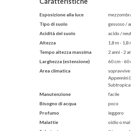
Caratteristiche
Esposizione alla luce
mezzombra 
Tipo di suolo
gessoso / ar
Acidità del suolo
acido / neut
Altezza
1,8 m - 1,8
Tempo altezza massima
2 anni - 2 a
Larghezza (estensione)
60 cm - 60
Area climatica
sopravvive 
Appennini (8
Subtropical
Manutenzione
facile
Bisogno di acqua
poco
Profumo
leggero
Malattie
oidio o mal