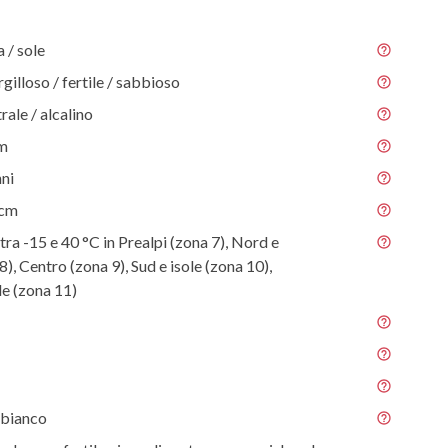
/ sole
gilloso / fertile / sabbioso
rale / alcalino
 m
nni
 cm
tra -15 e 40 °C in Prealpi (zona 7), Nord e
), Centro (zona 9), Sud e isole (zona 10),
e (zona 11)
 bianco