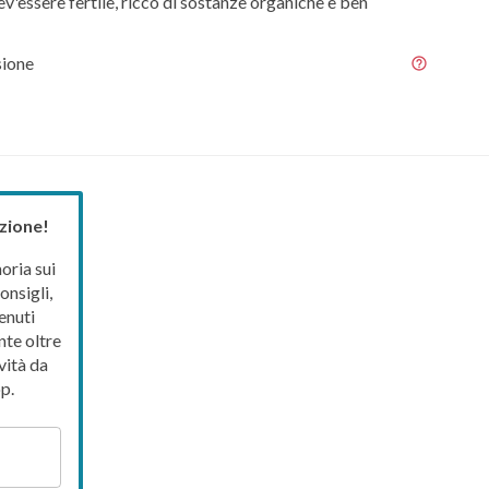
ev'essere fertile, ricco di sostanze organiche e ben
sione
zione!
ria sui
onsigli,
enuti
nte oltre
vità da
p.