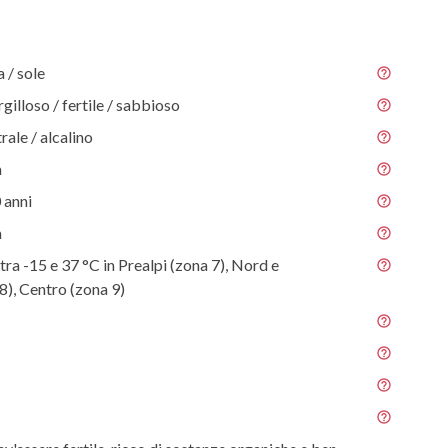
/ sole
gilloso / fertile / sabbioso
rale / alcalino
m
 anni
m
tra -15 e 37 °C in Prealpi (zona 7), Nord e
8), Centro (zona 9)