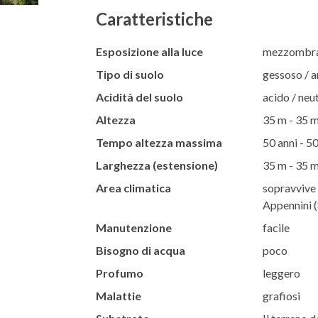
Caratteristiche
Esposizione alla luce
mezzombra 
Tipo di suolo
gessoso / ar
Acidità del suolo
acido / neut
Altezza
35 m - 35 
Tempo altezza massima
50 anni - 50
Larghezza (estensione)
35 m - 35 
Area climatica
sopravvive 
Appennini (
Manutenzione
facile
Bisogno di acqua
poco
Profumo
leggero
Malattie
grafiosi