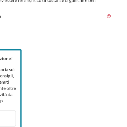
ev'essere fertile, ricco di sostanze organiche e ben
a
zione!
ria sui
onsigli,
enuti
nte oltre
vità da
p.