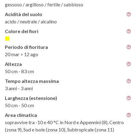
gessoso / argilloso / fertile / sabbioso
Acidità del suolo
acido / neutrale / alcalino
Colore dei fiori
Periodo di fioritura
20 mar > 12 ago
Altezza
50 cm - 83 cm
Tempo altezza massima
3 anni - 3 anni
Larghezza (estensione)
50 cm - 50 cm
Area climatica
sopravvive tra -10 e 40 °C in Nord e Appennini (8), Centro
(zona 9), Sud e isole (zona 10), Subtropicale (zona 11)