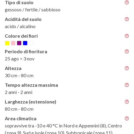
Tipo di suolo
gessoso / fertile / sabbioso
Acidità del suolo
acido / alcalino
Colore dei fiori
Periodo di fioritura
25 ago > 3 nov
Altezza
30 cm - 80 cm
Tempo altezza massima
2 anni - 2 anni
Larghezza (estensione)
80 cm - 80 cm
Area climatica
sopravvive tra -10 e 40 °C in Nord e Appennini (8), Centro
(zona 9), Sud e isole (zona 10), Subtropicale (zona 11)