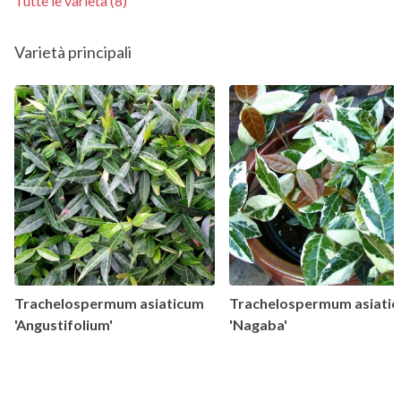
Tutte le varietà (8)
Varietà principali
Trachelospermum asiaticum
Trachelospermum asiati
'Angustifolium'
'Nagaba'