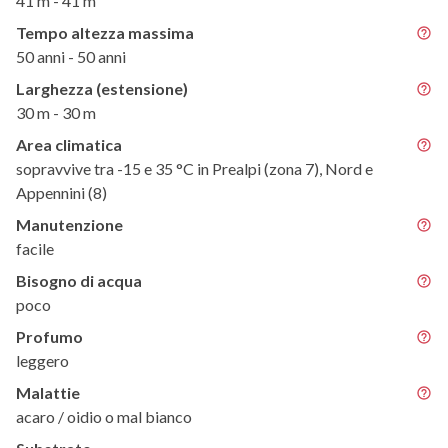
41 m - 41 m
Tempo altezza massima
50 anni - 50 anni
Larghezza (estensione)
30 m - 30 m
Area climatica
sopravvive tra -15 e 35 °C in Prealpi (zona 7), Nord e
Appennini (8)
Manutenzione
facile
Bisogno di acqua
poco
Profumo
leggero
Malattie
acaro / oidio o mal bianco