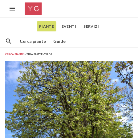
PIANTE
EVENTI
SERVIZI
Cerca piante
Guide
CERCA PIANTE
TILIA PLATYPHYLLOS