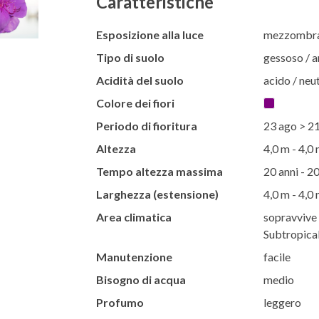
Caratteristiche
Esposizione alla luce
mezzombra 
Tipo di suolo
gessoso / ar
Acidità del suolo
acido / neut
Colore dei fiori
Periodo di fioritura
23 ago > 21
Altezza
4,0 m - 4,0
Tempo altezza massima
20 anni - 20
Larghezza (estensione)
4,0 m - 4,0
Area climatica
sopravvive t
Subtropical
Manutenzione
facile
Bisogno di acqua
medio
Profumo
leggero