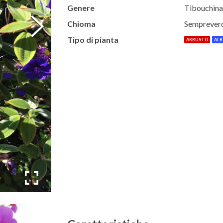
Genere
Tibouchina
Chioma
Semprever
Tipo di pianta
ARBUSTO
ALB