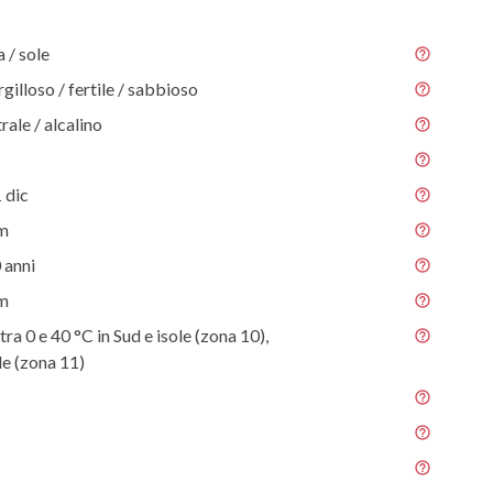
/ sole
gilloso / fertile / sabbioso
rale / alcalino
 dic
 m
 anni
 m
ra 0 e 40 °C in Sud e isole (zona 10),
e (zona 11)