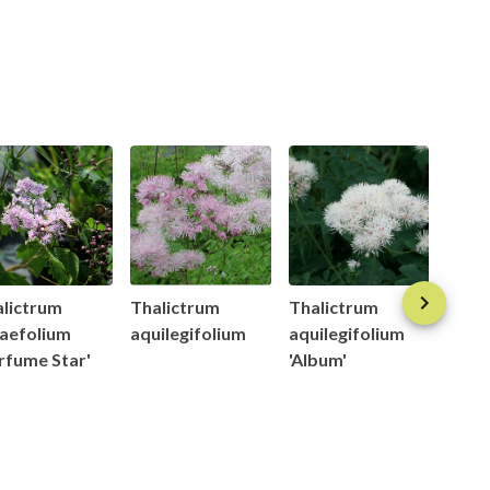
lictrum
Thalictrum
Thalictrum
Thal
aefolium
aquilegifolium
aquilegifolium
delav
rfume Star'
'Album'
'Hewi