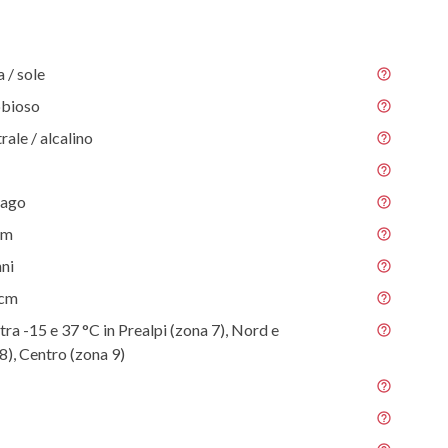
/ sole
abbioso
rale / alcalino
 ago
 m
nni
 cm
tra -15 e 37 °C in Prealpi (zona 7), Nord e
8), Centro (zona 9)