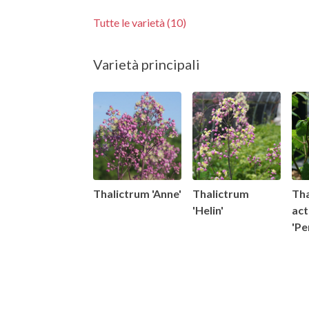
Tutte le varietà (10)
Varietà principali
Thalictrum 'Anne'
Thalictrum
Tha
'Helin'
act
'Pe