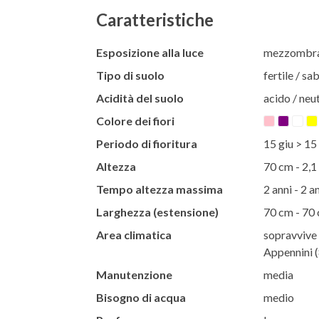
Caratteristiche
Esposizione alla luce
mezzombra 
Tipo di suolo
fertile / s
Acidità del suolo
acido / neut
Colore dei fiori
Periodo di fioritura
15 giu > 15
Altezza
70 cm - 2,1
Tempo altezza massima
2 anni - 2 a
Larghezza (estensione)
70 cm - 70
Area climatica
sopravvive 
Appennini (
Manutenzione
media
Bisogno di acqua
medio