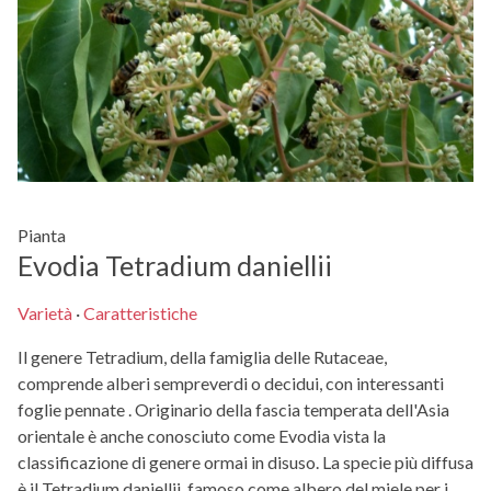
Pianta
Evodia Tetradium daniellii
Varietà
·
Caratteristiche
Il genere Tetradium, della famiglia delle Rutaceae,
comprende alberi sempreverdi o decidui, con interessanti
foglie pennate . Originario della fascia temperata dell'Asia
orientale è anche conosciuto come Evodia vista la
classificazione di genere ormai in disuso. La specie più diffusa
è il Tetradium daniellii, famoso come albero del miele per i