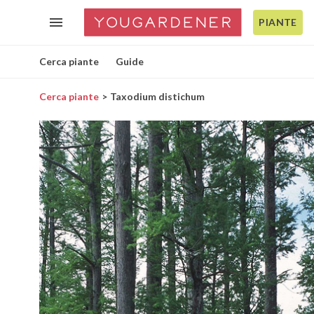
PIANTE
Cerca piante
Guide
Cerca piante
Taxodium distichum