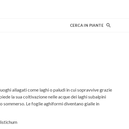
CERCA IN PIANTE
 luoghi allagati come laghi o paludi in cui sopravvive grazie
 piede la sua coltivazione nelle acque dei laghi subalpini
o sommerso. Le foglie aghiformi diventano gialle in
istichum