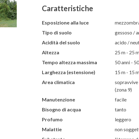
Caratteristiche
Esposizione alla luce
mezzombra 
Tipo di suolo
gessoso / ar
Acidità del suolo
acido / neut
Altezza
25 m - 25 
Tempo altezza massima
50 anni - 50
Larghezza (estensione)
15 m - 15 
Area climatica
sopravvive 
(zona 9)
Manutenzione
facile
Bisogno di acqua
tanto
Profumo
leggero
Malattie
non soggett