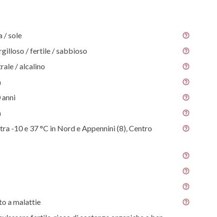
/ sole
gilloso / fertile / sabbioso
rale / alcalino
m
 anni
m
tra -10 e 37 °C in Nord e Appennini (8), Centro
o a malattie