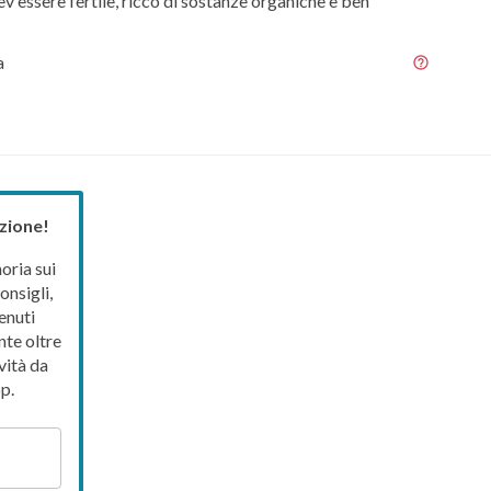
ev'essere fertile, ricco di sostanze organiche e ben
a
zione!
ria sui
onsigli,
enuti
nte oltre
vità da
p.