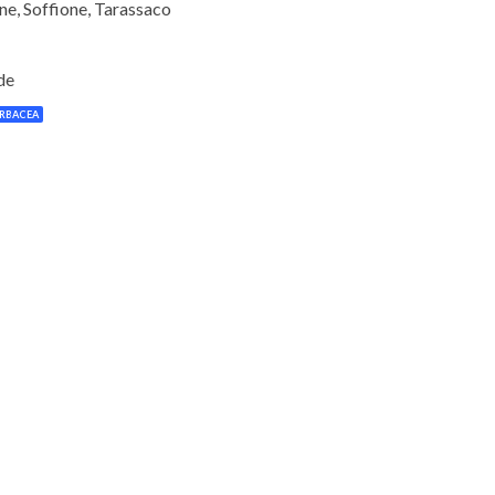
ne, Soffione, Tarassaco
de
RBACEA