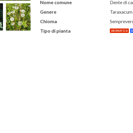
Nome comune
Dente di ca
Genere
Taraxacum
Chioma
Semprever
Tipo di pianta
AROMATICA
E