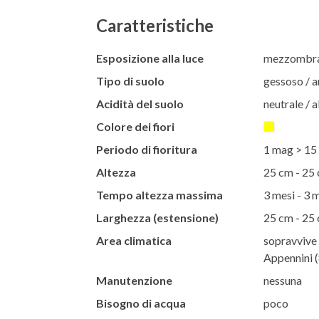
Caratteristiche
Esposizione alla luce
mezzombra 
Tipo di suolo
gessoso / ar
Acidità del suolo
neutrale / a
Colore dei fiori
Periodo di fioritura
1 mag > 15 
Altezza
25 cm - 25
Tempo altezza massima
3 mesi - 3 
Larghezza (estensione)
25 cm - 25
Area climatica
sopravvive 
Appennini (
Manutenzione
nessuna
Bisogno di acqua
poco