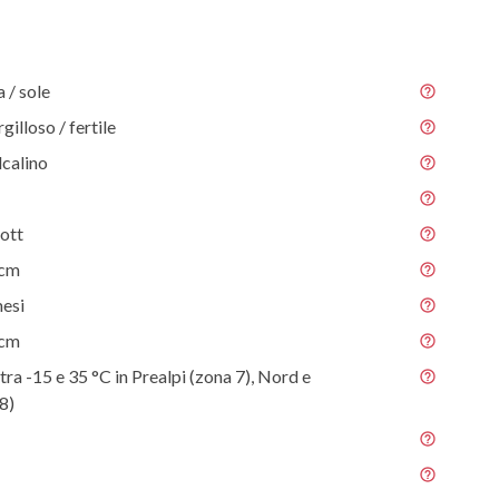
/ sole
gilloso / fertile
lcalino
ott
 cm
mesi
 cm
tra -15 e 35 °C in Prealpi (zona 7), Nord e
8)