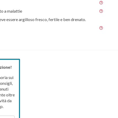
o a malattie
eve essere argilloso fresco, fertile e ben drenato.
zione!
ria sui
onsigli,
enuti
nte oltre
vità da
p.