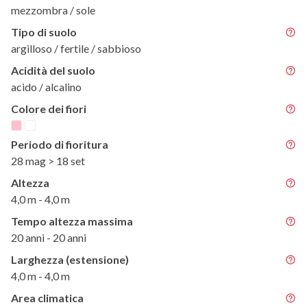
mezzombra / sole
Tipo di suolo
argilloso / fertile / sabbioso
Acidità del suolo
acido / alcalino
Colore dei fiori
Periodo di fioritura
28 mag > 18 set
Altezza
4,0 m - 4,0 m
Tempo altezza massima
20 anni - 20 anni
Larghezza (estensione)
4,0 m - 4,0 m
Area climatica