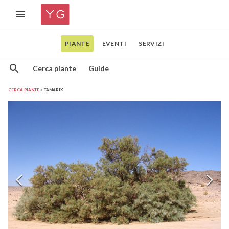
PIANTE
EVENTI
SERVIZI
Cerca piante
Guide
CERCA PIANTE
TAMARIX