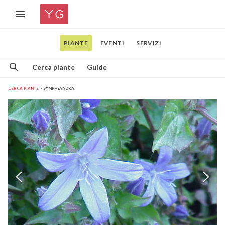
PIANTE
EVENTI
SERVIZI
Cerca piante
Guide
CERCA PIANTE
SYMPHYANDRA