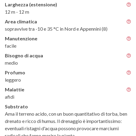
Larghezza (estensione)
12 m - 12 m
Area climatica
sopravvive tra -10 e 35 °C in Nord e Appennini (8)
Manutenzione
facile
Bisogno di acqua
medio
Profumo
leggero
Malattie
afidi
Substrato
Ama il terreno acido, con un buon quantitativo di torba, ben
drenato e ricco di humus. Il drenaggio è importantissimo:
eventuali ristagni d'acqua possono provocare marciumi
radicali che fanno morire la pianta.