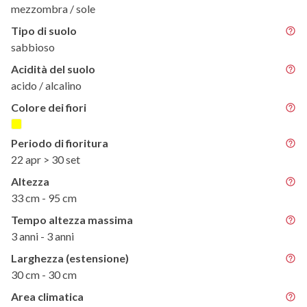
mezzombra / sole
Tipo di suolo
sabbioso
Acidità del suolo
acido / alcalino
Colore dei fiori
Periodo di fioritura
22 apr > 30 set
Altezza
33 cm - 95 cm
Tempo altezza massima
3 anni - 3 anni
Larghezza (estensione)
30 cm - 30 cm
Area climatica