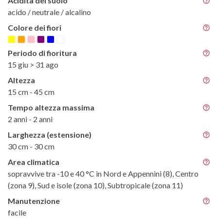
Acidità del suolo
acido / neutrale / alcalino
Colore dei fiori
Periodo di fioritura
15 giu > 31 ago
Altezza
15 cm - 45 cm
Tempo altezza massima
2 anni - 2 anni
Larghezza (estensione)
30 cm - 30 cm
Area climatica
sopravvive tra -10 e 40 °C in Nord e Appennini (8), Centro
(zona 9), Sud e isole (zona 10), Subtropicale (zona 11)
Manutenzione
facile