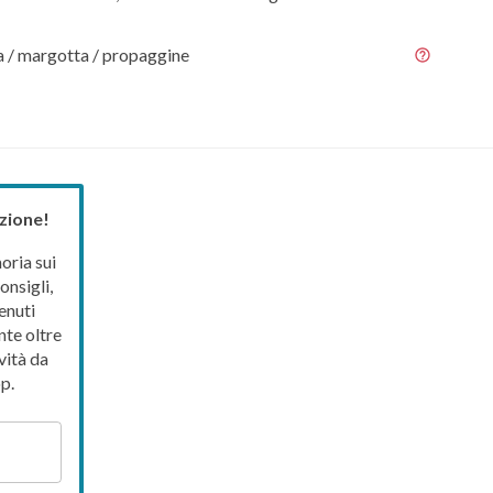
a / margotta / propaggine
zione!
ria sui
onsigli,
enuti
nte oltre
vità da
p.