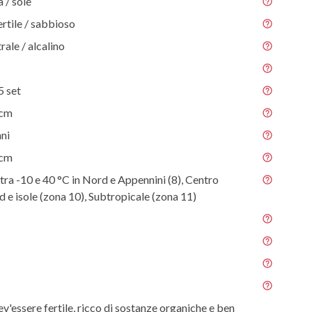
/ sole
ertile / sabbioso
rale / alcalino
5 set
 cm
nni
 cm
tra -10 e 40 °C in Nord e Appennini (8), Centro
ud e isole (zona 10), Subtropicale (zona 11)
ev'essere fertile, ricco di sostanze organiche e ben