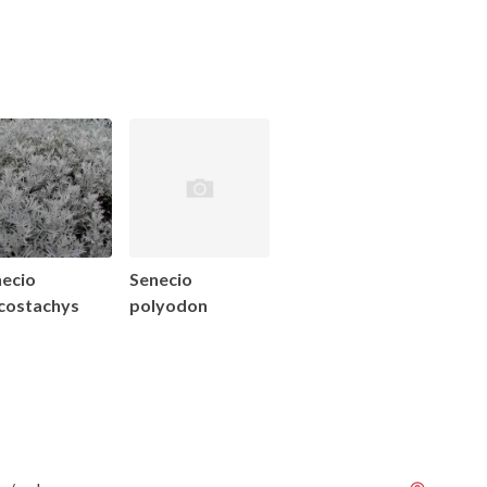
necio
Senecio
costachys
polyodon