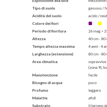
Esposizione alla luce
mezzombra 
Tipo di suolo
gessoso / f
Acidità del suolo
acido / neut
Colore dei fiori
Periodo di fioritura
26 mag > 2
Altezza
40 cm - 80
Tempo altezza massima
4 anni - 4 a
Larghezza (estensione)
80 cm - 80
Area climatica
sopravvive 
(zona 9), S
Manutenzione
facile
Bisogno di acqua
poco
Profumo
leggero
Malattie
afidi
Substrato
Il terreno d