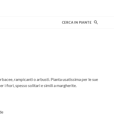
CERCA IN PIANTE
bacee, rampicanti o arbusti. Pianta usatissima per le sue
r i fiori, spesso solitari e simili a margherite.
de