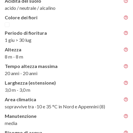
Acidità del suolo
acido / neutrale / alcalino
Colore dei fiori
Periodo di fioritura
1 giu > 30 lug
Altezza
8 m - 8 m
Tempo altezza massima
20 anni - 20 anni
Larghezza (estensione)
3,0 m - 3,0 m
Area climatica
sopravvive tra -10 e 35 °C in Nord e Appennini (8)
Manutenzione
media
Bisogno di acqua