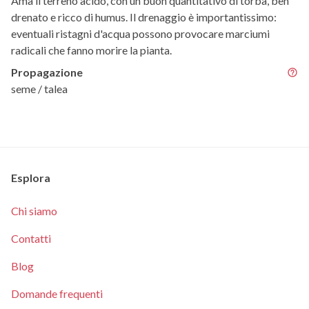
Ama il terreno acido, con un buon quantitativo di torba, ben
drenato e ricco di humus. Il drenaggio è importantissimo:
eventuali ristagni d'acqua possono provocare marciumi
radicali che fanno morire la pianta.
Propagazione
seme / talea
Esplora
Chi siamo
Contatti
Blog
Domande frequenti