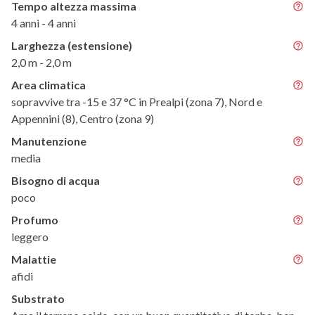
Tempo altezza massima
4 anni - 4 anni
Larghezza (estensione)
2,0 m - 2,0 m
Area climatica
sopravvive tra -15 e 37 °C in Prealpi (zona 7), Nord e
Appennini (8), Centro (zona 9)
Manutenzione
media
Bisogno di acqua
poco
Profumo
leggero
Malattie
afidi
Substrato