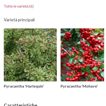
Tutte le varietà (6)
Varietà principali
Pyracantha 'Harlequin'
Pyracantha 'Mohave'
Caratteristiche