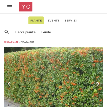
PIANTE
EVENTI
SERVIZI
Cerca piante
Guide
CERCA PIANTE
PYRACANTHA