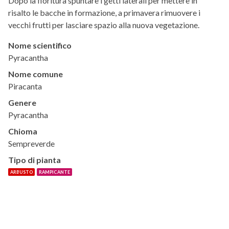
Dopo la fioritura spuntare i getti laterali per mettere in
risalto le bacche in formazione, a primavera rimuovere i
vecchi frutti per lasciare spazio alla nuova vegetazione.
Nome scientifico
Pyracantha
Nome comune
Piracanta
Genere
Pyracantha
Chioma
Sempreverde
Tipo di pianta
ARBUSTO
RAMPICANTE