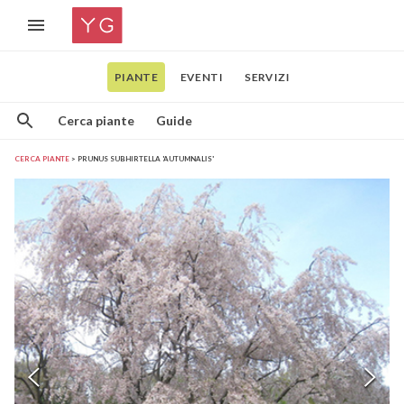
PIANTE
EVENTI
SERVIZI
Cerca piante
Guide
CERCA PIANTE
PRUNUS SUBHIRTELLA 'AUTUMNALIS'