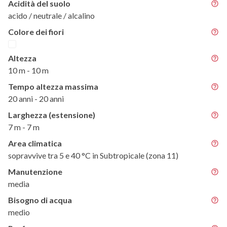
Acidità del suolo
acido / neutrale / alcalino
Colore dei fiori
Altezza
10 m - 10 m
Tempo altezza massima
20 anni - 20 anni
Larghezza (estensione)
7 m - 7 m
Area climatica
sopravvive tra 5 e 40 °C in Subtropicale (zona 11)
Manutenzione
media
Bisogno di acqua
medio