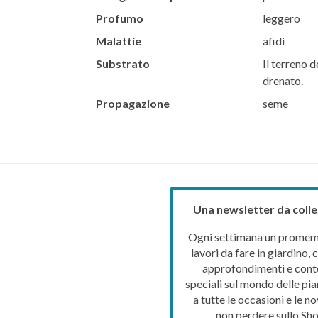
Profumo
leggero
Malattie
afidi
Substrato
Il terreno d
drenato.
Propagazione
seme
Una newsletter da colle
Ogni settimana un promemo
lavori da fare in giardino, c
approfondimenti e cont
speciali sul mondo delle pia
a tutte le occasioni e le no
non perdere sullo Sho