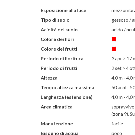
Esposizione alla luce
mezzombra 
Tipo di suolo
gessoso / ar
Acidità del suolo
acido / neut
Colore dei fiori
Colore dei frutti
Periodo di fioritura
3 apr > 17
Periodo di frutti
2 set > 4 ot
Altezza
4,0 m - 4,0
Tempo altezza massima
50 anni - 50
Larghezza (estensione)
4,0 m - 4,0
Area climatica
sopravvive 
(zona 9), S
Manutenzione
facile
Bisogno di acqua
poco