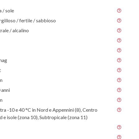
/ sole
gilloso / fertile / sabbioso
rale / alcalino
 mag
t
 m
 anni
 m
tra -10 e 40 °C in Nord e Appennini (8), Centro
ud e isole (zona 10), Subtropicale (zona 11)