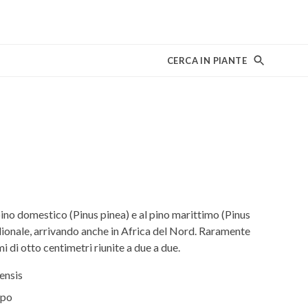
CERCA IN PIANTE
pino domestico (Pinus pinea) e al pino marittimo (Pinus
idionale, arrivando anche in Africa del Nord. Raramente
i di otto centimetri riunite a due a due.
ensis
ppo