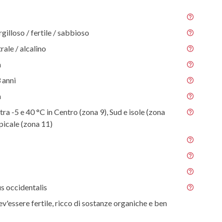
gilloso / fertile / sabbioso
rale / alcalino
m
 anni
m
tra -5 e 40 °C in Centro (zona 9), Sud e isole (zona
picale (zona 11)
s occidentalis
ev'essere fertile, ricco di sostanze organiche e ben