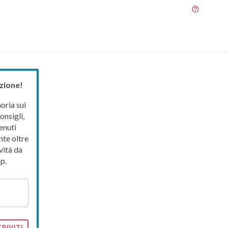
zione!
ria sui
onsigli,
enuti
nte oltre
vità da
p.
CRIVITI