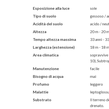
Esposizione alla luce
sole
Tipo di suolo
gessoso / ar
Acidità del suolo
acido / neut
Altezza
20 m - 20 
Tempo altezza massima
33 anni - 33
Larghezza (estensione)
18 m - 18 
Area climatica
sopravvive 
10), Subtro
Manutenzione
facile
Bisogno di acqua
mai
Profumo
leggero
Malattie
leptoglossu
Substrato
Il terreno d
drenato.