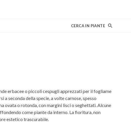
CERCA IN PIANTE
de erbacee o piccoli cespugli apprezzati per il fogliame
i a seconda della specie, a volte carnose, spesso
rma ovata o rotonda, con margini lisci o seghettati. Alcune
iffondendo come piante da interno. La fioritura, non
re estetico trascurabile.