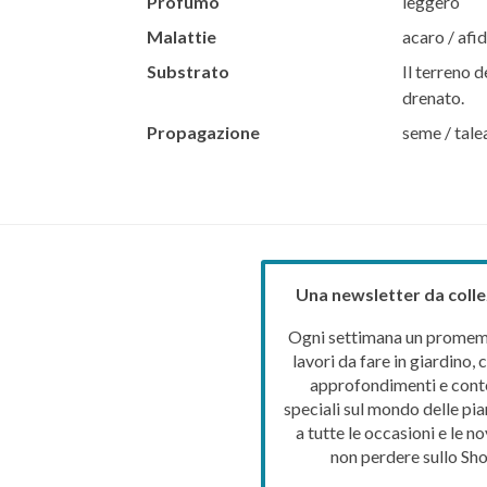
Profumo
leggero
Malattie
acaro / afid
Substrato
Il terreno d
drenato.
Propagazione
seme / talea
Una newsletter da colle
Ogni settimana un promemo
lavori da fare in giardino, c
approfondimenti e cont
speciali sul mondo delle pia
a tutte le occasioni e le no
non perdere sullo Sho