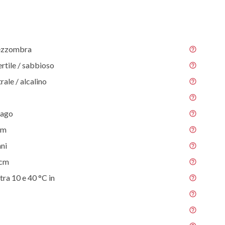
ezzombra
ertile / sabbioso
rale / alcalino
 ago
 m
nni
 cm
tra 10 e 40 °C in