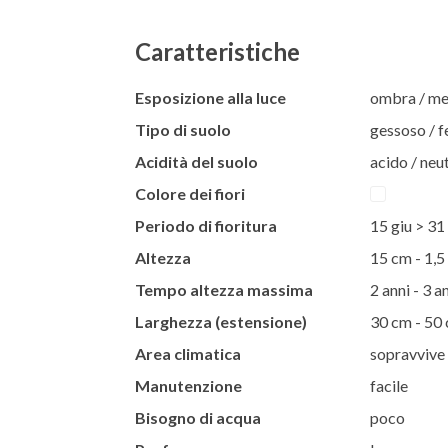
Caratteristiche
Esposizione alla luce
ombra / m
Tipo di suolo
gessoso / f
Acidità del suolo
acido / neut
Colore dei fiori
Periodo di fioritura
15 giu > 31
Altezza
15 cm - 1,5
Tempo altezza massima
2 anni - 3 a
Larghezza (estensione)
30 cm - 50
Area climatica
sopravvive 
Manutenzione
facile
Bisogno di acqua
poco