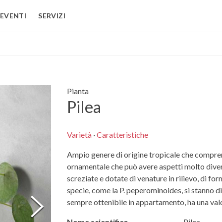
EVENTI
SERVIZI
Pianta
Pilea
Varietà
·
Caratteristiche
Ampio genere di origine tropicale che compren
ornamentale che può avere aspetti molto divers
screziate e dotate di venature in rilievo, di fo
specie, come la P. peperominoides, si stanno d
sempre ottenibile in appartamento, ha una valo
Nome scientifico
Pilea