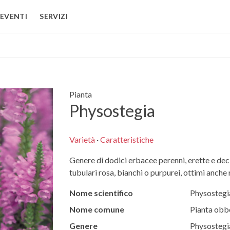
EVENTI
SERVIZI
Pianta
Physostegia
Varietà
·
Caratteristiche
Genere di dodici erbacee perenni, erette e decid
tubulari rosa, bianchi o purpurei, ottimi anche r
Nome scientifico
Physostegi
Nome comune
Pianta obb
Genere
Physostegi