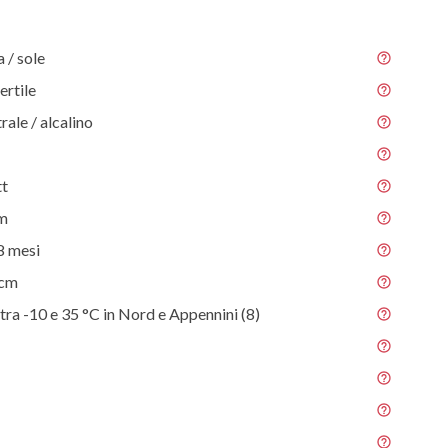
/ sole
ertile
rale / alcalino
tt
 m
8 mesi
 cm
tra -10 e 35 °C in Nord e Appennini (8)