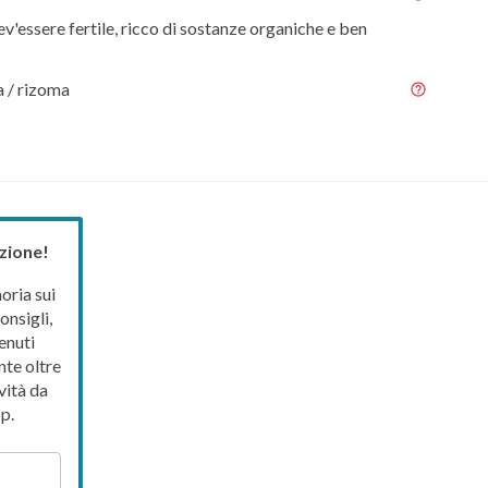
ev'essere fertile, ricco di sostanze organiche e ben
a / rizoma
zione!
ria sui
onsigli,
enuti
nte oltre
vità da
p.