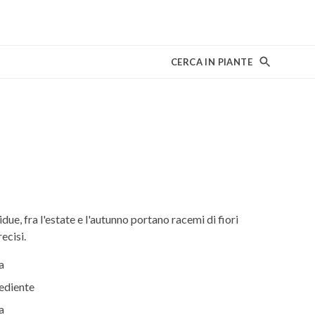
CERCA IN PIANTE
ue, fra l'estate e l'autunno portano racemi di fiori
ecisi.
a
ediente
a