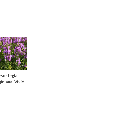
ysostegia
giniana 'Vivid'