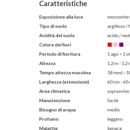
Caratteristiche
Esposizione alla luce
mezzombra 
Tipo di suolo
argilloso / f
Acidità del suolo
acido / neut
Colore dei fiori
Periodo di fioritura
1 ago > 1 o
Altezza
1,2 m - 1,2
Tempo altezza massima
18 mesi - 1
Larghezza (estensione)
60 cm - 60
Area climatica
sopravvive 
Manutenzione
facile
Bisogno di acqua
medio
Profumo
leggero
Malattie
lumaca