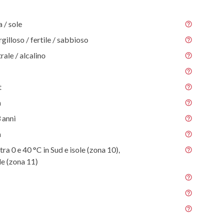
/ sole
gilloso / fertile / sabbioso
rale / alcalino
t
m
 anni
m
ra 0 e 40 °C in Sud e isole (zona 10),
e (zona 11)