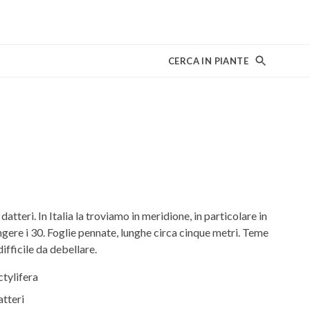
CERCA IN PIANTE
 datteri. In Italia la troviamo in meridione, in particolare in
ungere i 30. Foglie pennate, lunghe circa cinque metri. Teme
ifficile da debellare.
tylifera
tteri