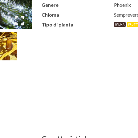
Genere
Phoenix
Chioma
Semprever
Tipo di pianta
PALMA
FRUT