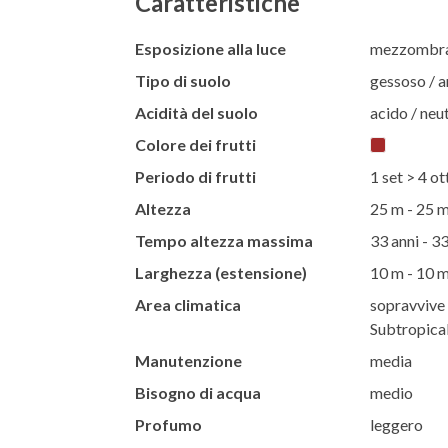
Caratteristiche
Esposizione alla luce
mezzombra 
Tipo di suolo
gessoso / ar
Acidità del suolo
acido / neut
Colore dei frutti
Periodo di frutti
1 set > 4 ot
Altezza
25 m - 25 
Tempo altezza massima
33 anni - 33
Larghezza (estensione)
10 m - 10 
Area climatica
sopravvive t
Subtropical
Manutenzione
media
Bisogno di acqua
medio
Profumo
leggero