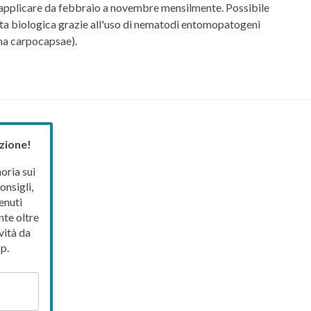
a applicare da febbraio a novembre mensilmente. Possibile
tta biologica grazie all'uso di nematodi entomopatogeni
ma carpocapsae).
zione!
ria sui
onsigli,
enuti
nte oltre
vità da
p.