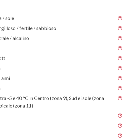
/ sole
gilloso / fertile / sabbioso
rale / alcalino
ott
m
 anni
m
tra -5 e 40 °C in Centro (zona 9), Sud e isole (zona
picale (zona 11)