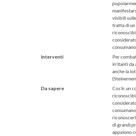
popolarment
manifestars
visibili su
tratta di u
riconoscibi
considerato 
consumano l
Interventi
Per combatt
irritanti d
anche la lo
(Steinerne
Da sapere
Cos'è: un c
riconoscibi
considerato 
consumano l
riconoscerl
di grandi pr
appaiono c