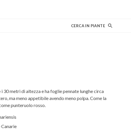
CERCA IN PIANTE
 i 30 metri di altezza e ha foglie pennate lunghe circa
dattero, ma meno appetibile avendo meno polpa. Come la
 come punteruolo rosso.
ariensis
 Canarie