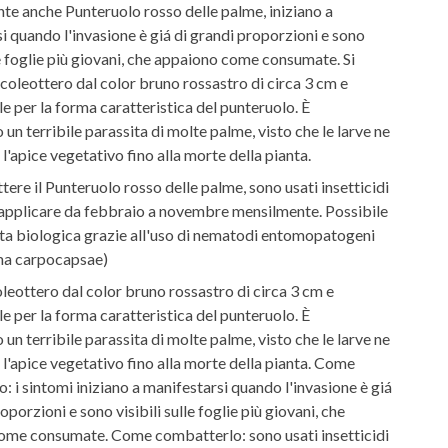
e anche Punteruolo rosso delle palme, iniziano a
i quando l'invasione è giá di grandi proporzioni e sono
lle foglie più giovani, che appaiono come consumate. Si
n coleottero dal color bruno rossastro di circa 3 cm e
le per la forma caratteristica del punteruolo. È
un terribile parassita di molte palme, visto che le larve ne
'apice vegetativo fino alla morte della pianta.
ere il Punteruolo rosso delle palme, sono usati insetticidi
a applicare da febbraio a novembre mensilmente. Possibile
tta biologica grazie all'uso di nematodi entomopatogeni
ma carpocapsae)
oleottero dal color bruno rossastro di circa 3 cm e
le per la forma caratteristica del punteruolo. È
un terribile parassita di molte palme, visto che le larve ne
'apice vegetativo fino alla morte della pianta. Come
o: i sintomi iniziano a manifestarsi quando l'invasione è giá
oporzioni e sono visibili sulle foglie più giovani, che
ome consumate. Come combatterlo: sono usati insetticidi