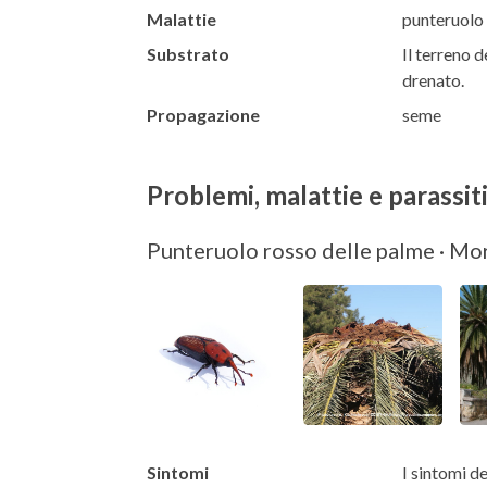
Malattie
punteruolo 
Substrato
Il terreno d
drenato.
Propagazione
seme
Problemi, malattie e parassit
Punteruolo rosso delle palme · Mor
Sintomi
I sintomi d