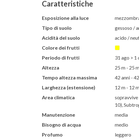
Caratteristiche
Esposizione alla luce
mezzombra 
Tipo di suolo
gessoso / ar
Acidità del suolo
acido / neut
Colore dei frutti
Periodo di frutti
31 ago > 1 
Altezza
25 m - 25 
Tempo altezza massima
42 anni - 42
Larghezza (estensione)
12 m - 12 
Area climatica
sopravvive 
10), Subtro
Manutenzione
media
Bisogno di acqua
medio
Profumo
leggero