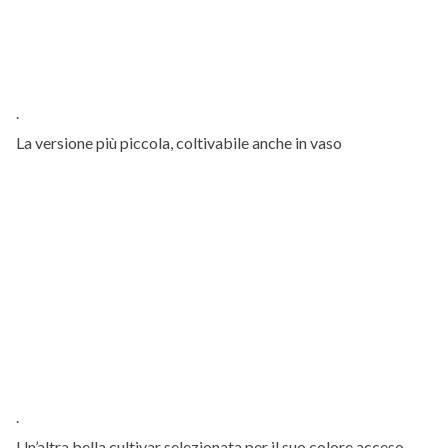
.
La versione più piccola, coltivabile anche in vaso
.
Un’altra bella cultivar selezionata per il suo colore acceso