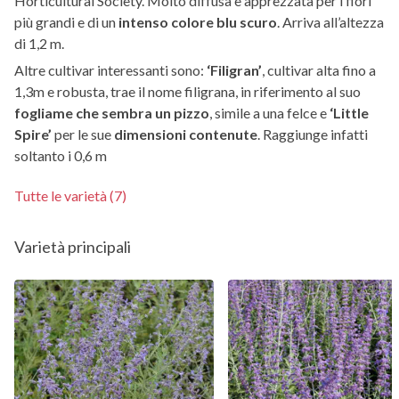
Horticultural Society. Molto diffusa e apprezzata per i fiori
più grandi e di un
intenso colore blu scuro
. Arriva all’altezza
di 1,2 m.
Altre cultivar interessanti sono:
‘Filigran’
, cultivar alta fino a
1,3m e robusta, trae il nome filigrana, in riferimento al suo
fogliame che sembra un pizzo
, simile a una felce e
‘Little
Spire’
per le sue
dimensioni contenute
. Raggiunge infatti
soltanto i 0,6 m
Tutte le varietà (7)
Varietà principali