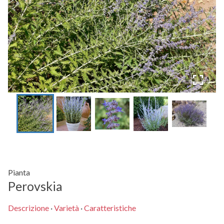
Pianta
Perovskia
Descrizione
·
Varietà
·
Caratteristiche