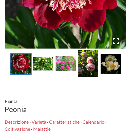
Pianta
Peonia
Descrizione
·
Varietà
·
Caratteristiche
·
Calendario
·
Coltivazione
·
Malattie