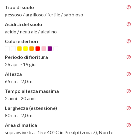
Tipo di suolo
gessoso / argilloso / fertile / sabbioso
Acidità del suolo
acido / neutrale / alcalino
Colore dei fiori
Periodo di fioritura
26 apr > 19 giu
Altezza
65 cm - 2,0 m
Tempo altezza massima
2 anni - 20 anni
Larghezza (estensione)
80 cm - 2,0 m
Area climatica
sopravvive tra -15 e 40 °C in Prealpi (zona 7), Nord e