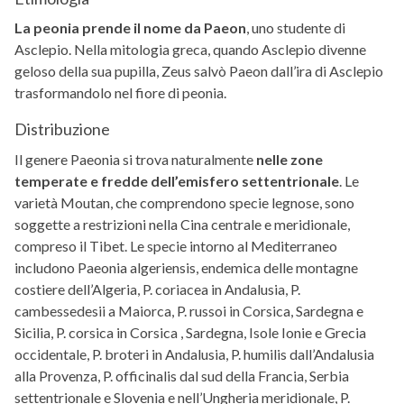
La peonia prende il nome da Paeon
, uno studente di
Asclepio. Nella mitologia greca, quando Asclepio divenne
geloso della sua pupilla, Zeus salvò Paeon dall’ira di Asclepio
trasformandolo nel fiore di peonia.
Distribuzione
Il genere Paeonia si trova naturalmente
nelle zone
temperate e fredde dell’emisfero settentrionale
. Le
varietà Moutan, che comprendono specie legnose, sono
soggette a restrizioni nella Cina centrale e meridionale,
compreso il Tibet. Le specie intorno al Mediterraneo
includono Paeonia algeriensis, endemica delle montagne
costiere dell’Algeria, P. coriacea in Andalusia, P.
cambessedesii a Maiorca, P. russoi in Corsica, Sardegna e
Sicilia, P. corsica in Corsica , Sardegna, Isole Ionie e Grecia
occidentale, P. broteri in Andalusia, P. humilis dall’Andalusia
alla Provenza, P. officinalis dal sud della Francia, Serbia
settentrionale e Slovenia e nell’Ungheria meridionale, P.