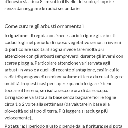
d’innesto sia circa 8 cm sotto il livello del suolo, ricoprire
senza danneggiare le radici secondarie.
Come curare gli arbusti ornamentali
Irrigazione
: di regola non è necessario irrigare gli arbusti
caducifogli nel periodo di riposo vegetativo se non in inverni
di particolare siccità. Bisogna invece fare molta più
attenzione con gli arbusti sempreverdi durante gli inverni con
scarsa pioggia. Particolare attenzione va riservata agli
arbusti in vaso e a quelli di recente piantagione, casi in cui le
radici dispongono di un minor volume di terra da cui attingere
umidità. In questi casi per sapere quando irrigare è bene
toccare il terreno, se risulta secco è ora di dare acqua.
L’irrigazione va fatta alla base senza bagnare fiori e foglie
circa 1 o 2 volte alla settimana (da valutare in base alla
piovosità ed al tipo di terra. Più leggera si asciuga piÙ
velocemente)..
Potatura
: Il periodo giusto dipende dalla fioritura: se si pota