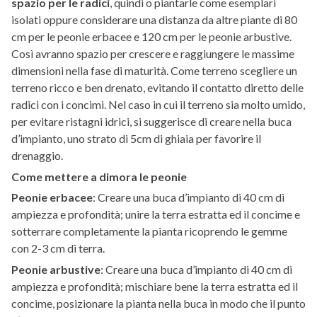
spazio per le radici
, quindi o piantarle come esemplari
isolati oppure considerare una distanza da altre piante di 80
cm per le peonie erbacee e 120 cm per le peonie arbustive.
Così avranno spazio per crescere e raggiungere le massime
dimensioni nella fase di maturità. Come terreno scegliere un
terreno ricco e ben drenato, evitando il contatto diretto delle
radici con i concimi. Nel caso in cui il terreno sia molto umido,
per evitare ristagni idrici, si suggerisce di creare nella buca
d’impianto, uno strato di 5cm di ghiaia per favorire il
drenaggio.
Come mettere a dimora le peonie
Peonie erbacee
: Creare una buca d’impianto di 40 cm di
ampiezza e profondità; unire la terra estratta ed il concime e
sotterrare completamente la pianta ricoprendo le gemme
con 2-3 cm di terra.
Peonie arbustive
: Creare una buca d’impianto di 40 cm di
ampiezza e profondità; mischiare bene la terra estratta ed il
concime, posizionare la pianta nella buca in modo che il punto