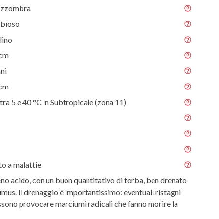
ezzombra
abbioso
lino
 cm
nni
 cm
tra 5 e 40 °C in Subtropicale (zona 11)
o a malattie
eno acido, con un buon quantitativo di torba, ben drenato
humus. Il drenaggio è importantissimo: eventuali ristagni
sono provocare marciumi radicali che fanno morire la