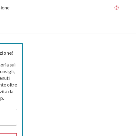
sione
zione!
ria sui
onsigli,
enuti
nte oltre
vità da
p.