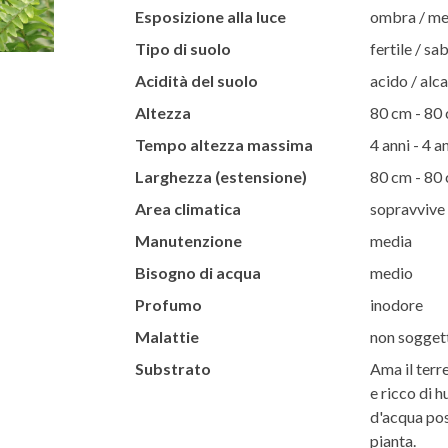
Esposizione alla luce
ombra / m
Tipo di suolo
fertile / s
Acidità del suolo
acido / alca
Altezza
80 cm - 80
Tempo altezza massima
4 anni - 4 a
Larghezza (estensione)
80 cm - 80
Area climatica
sopravvive 
Manutenzione
media
Bisogno di acqua
medio
Profumo
inodore
Malattie
non soggett
Substrato
Ama il terr
e ricco di 
d'acqua pos
pianta.