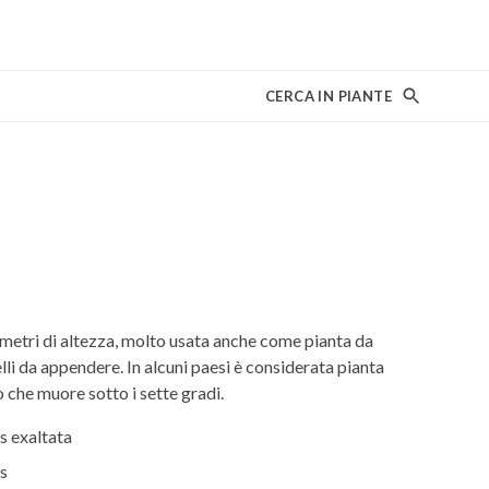
CERCA IN PIANTE
e metri di altezza, molto usata anche come pianta da
i da appendere. In alcuni paesi è considerata pianta
to che muore sotto i sette gradi.
s exaltata
s