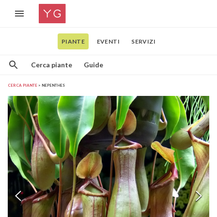
PIANTE
EVENTI
SERVIZI
Cerca piante
Guide
CERCA PIANTE
NEPENTHES