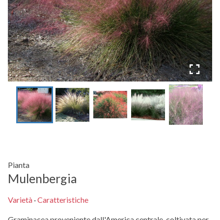
Pianta
Mulenbergia
Varietà
·
Caratteristiche
Graminacea proveniente dall'America centrale, coltivata per