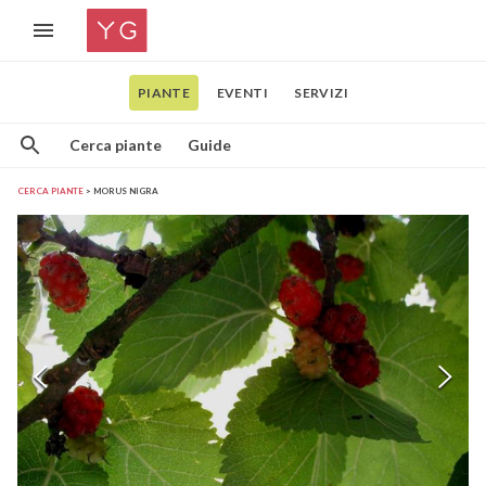
PIANTE
EVENTI
SERVIZI
Cerca piante
Guide
CERCA PIANTE
MORUS NIGRA