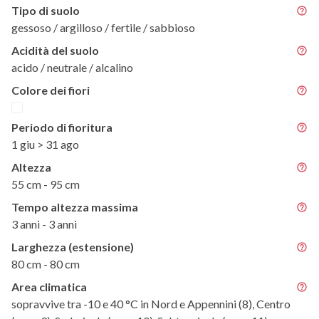
Tipo di suolo
gessoso / argilloso / fertile / sabbioso
Acidità del suolo
acido / neutrale / alcalino
Colore dei fiori
Periodo di fioritura
1 giu > 31 ago
Altezza
55 cm - 95 cm
Tempo altezza massima
3 anni - 3 anni
Larghezza (estensione)
80 cm - 80 cm
Area climatica
sopravvive tra -10 e 40 °C in Nord e Appennini (8), Centro