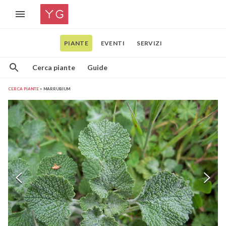
PIANTE
EVENTI
SERVIZI
Cerca piante
Guide
CERCA PIANTE
MARRUBIUM